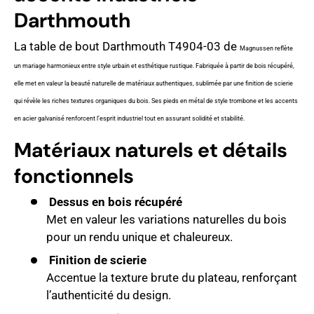
Darthmouth
La table de bout Darthmouth T4904-03 de
Magnussen
reflète
un mariage harmonieux entre style urbain et esthétique rustique. Fabriquée à partir de bois récupéré,
elle met en valeur la beauté naturelle de matériaux authentiques, sublimée par une finition de scierie
qui révèle les riches textures organiques du bois. Ses pieds en métal de style trombone et les accents
en acier galvanisé renforcent l’esprit industriel tout en assurant solidité et stabilité.
Matériaux naturels et détails
fonctionnels
Dessus en bois récupéré
Met en valeur les variations naturelles du bois
pour un rendu unique et chaleureux.
Finition de scierie
Accentue la texture brute du plateau, renforçant
l’authenticité du design.