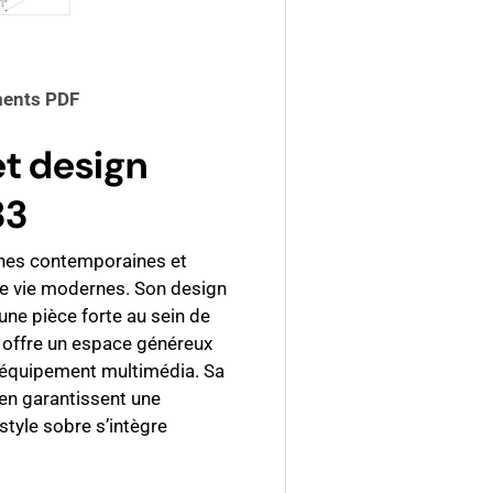
galerie
s la vue de galerie
’image 4 dans la vue de galerie
Charger l’image 5 dans la vue de galerie
ents PDF
et design
33
nes contemporaines et
de vie modernes. Son design
 une pièce forte au sein de
l offre un espace généreux
re équipement multimédia. Sa
ien garantissent une
style sobre s’intègre