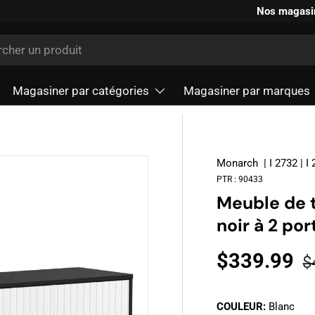
Nos magasi
r
Magasiner par catégories
Magasiner par marques
Monarch
| I 2732 | I
PTR :
90433
Meuble de t
noir à 2 po
$339.99
$
COULEUR:
Blanc