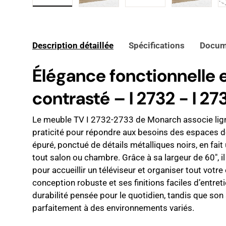
Charger l’image 1 dans la vue de galerie
Charger l’image 2 dans la vue de 
Charger l’image 3 dan
Charger l
Description détaillée
Spécifications
Docum
Élégance fonctionnelle 
contrasté – I 2732 - I 27
Le meuble TV I 2732-2733 de Monarch associe lig
praticité pour répondre aux besoins des espaces 
épuré, ponctué de détails métalliques noirs, en fait
tout salon ou chambre. Grâce à sa largeur de 60", i
pour accueillir un téléviseur et organiser tout vot
conception robuste et ses finitions faciles d’entret
durabilité pensée pour le quotidien, tandis que son 
parfaitement à des environnements variés.