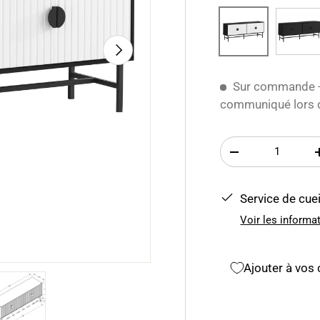
Noir
Blanc
Suivant
Sur commande - 
communiqué lors d
Qté
-
Service de cuei
Voir les informa
Ajouter à vos