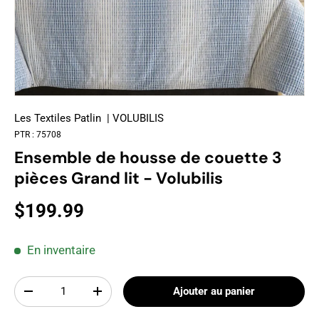
Les Textiles Patlin
| VOLUBILIS
PTR :
75708
Ensemble de housse de couette 3
pièces Grand lit - Volubilis
$199.99
En inventaire
Qté
Ajouter au panier
-
+