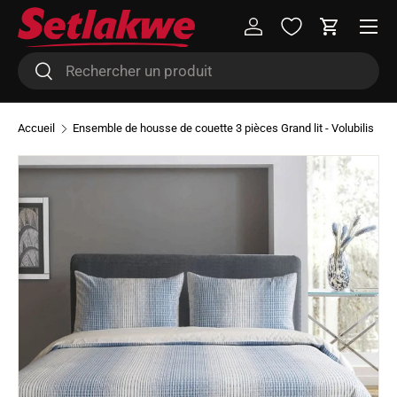
Menu
Aller au contenu
Se connecter
Panier
Recherche
Rechercher
Accueil
Ensemble de housse de couette 3 pièces Grand lit - Volubilis