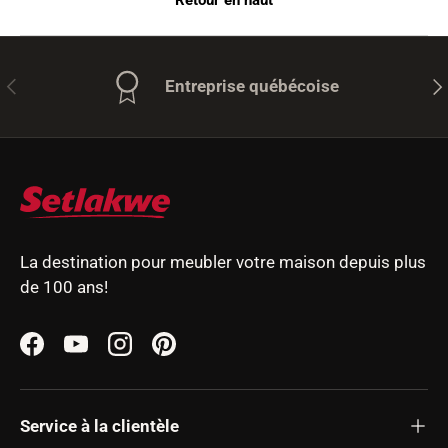
Précédent
Sui
Entreprise québécoise
La destination pour meubler votre maison depuis plus
de 100 ans!
Facebook
YouTube
Instagram
Pinterest
Service à la clientèle