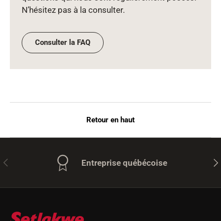
N’hésitez pas à la consulter.
Consulter la FAQ
Retour en haut
Précédent
Sui
Entreprise québécoise