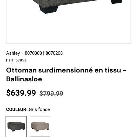
Ashley
| 8070308 | 8070208
PTR :
67853
Ottoman surdimensionné en tissu -
Ballinasloe
$639.99
$799.99
COULEUR:
Gris foncé
Taupe
Gris foncé