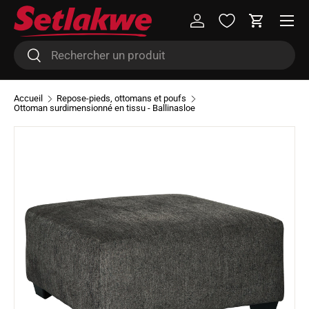
Menu
Aller au contenu
Se connecter
Panier
Recherche
Rechercher
Accueil
Repose-pieds, ottomans et poufs
Ottoman surdimensionné en tissu - Ballinasloe