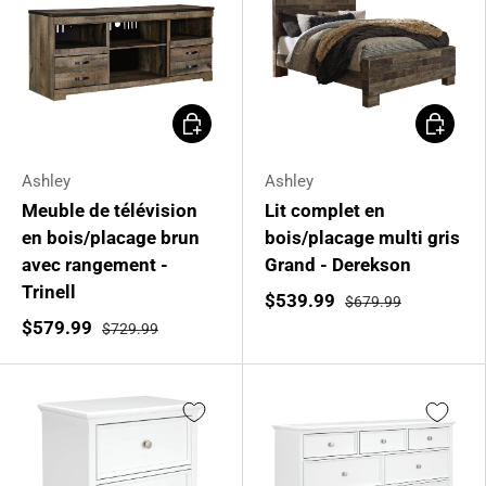
Ajouter au panier
Ajouter 
Ashley
Ashley
Meuble de télévision
Lit complet en
en bois/placage brun
bois/placage multi gris
avec rangement -
Grand - Derekson
Trinell
$539.99
$679.99
$579.99
$729.99