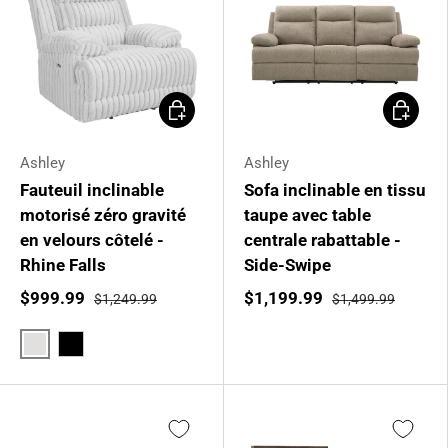
Choisir les options
Ajouter 
Ashley
Ashley
Fauteuil inclinable
Sofa inclinable en tissu
motorisé zéro gravité
taupe avec table
en velours côtelé -
centrale rabattable -
Rhine Falls
Side-Swipe
$999.99
$1,199.99
$1,249.99
$1,499.99
Gris pâle
Noir