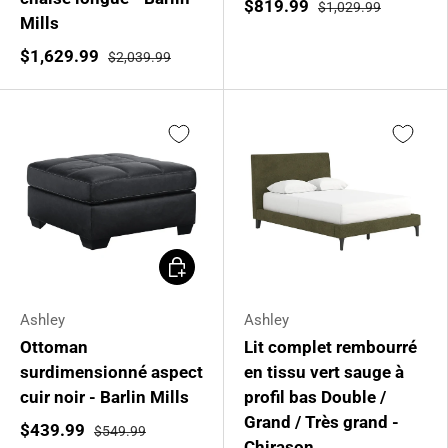
$819.99
$1,029.99
Mills
$1,629.99
$2,039.99
Ajouter au panier
Ashley
Ashley
Ottoman
Lit complet rembourré
surdimensionné aspect
en tissu vert sauge à
cuir noir - Barlin Mills
profil bas Double /
Grand / Très grand -
$439.99
$549.99
Chirason