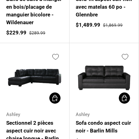
en bois/placage de
avec matelas 60 po -
manguier bicolore -
Glennbre
Wildenauer
$1,489.99
$1,869.99
$229.99
$289.99
Ajouter au panier
Ajouter 
Ashley
Ashley
Sectionnel 2 pièces
Sofa condo aspect cuir
aspect cuir noir avec
noir - Barlin Mills
chaise longue - Barlin