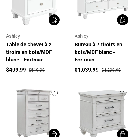
Ajouter au panier
Ajouter 
Ashley
Ashley
Table de chevet à 2
Bureau à 7 tiroirs en
tiroirs en bois/MDF
bois/MDF blanc -
blanc - Fortman
Fortman
$409.99
$1,039.99
$519.99
$1,299.99
Ajouter au panier
Ajouter 