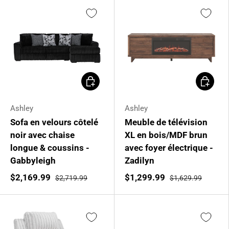
Choisir les options
Ajouter 
Ashley
Ashley
Sofa en velours côtelé
Meuble de télévision
noir avec chaise
XL en bois/MDF brun
longue & coussins -
avec foyer électrique -
Gabbyleigh
Zadilyn
$2,169.99
$1,299.99
$2,719.99
$1,629.99