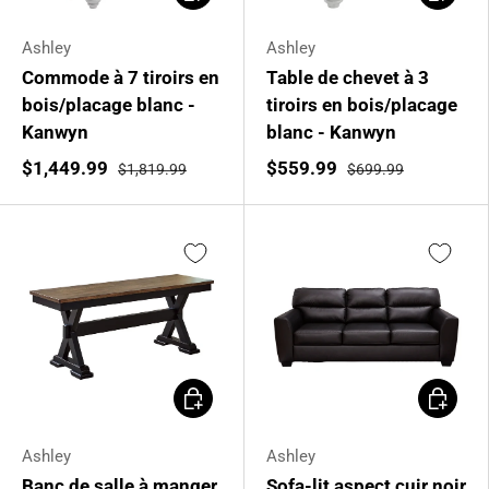
Ashley
Ashley
Commode à 7 tiroirs en
Table de chevet à 3
bois/placage blanc -
tiroirs en bois/placage
Kanwyn
blanc - Kanwyn
$1,449.99
$559.99
$1,819.99
$699.99
Ajouter au panier
Ajouter 
Ashley
Ashley
Banc de salle à manger
Sofa-lit aspect cuir noir