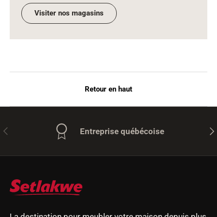
Visiter nos magasins
Retour en haut
Précédent
Sui
Entreprise québécoise
La destination pour meubler votre maison depuis plus