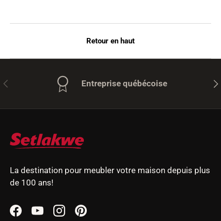
Retour en haut
Précédent
Sui
Entreprise québécoise
La destination pour meubler votre maison depuis plus
de 100 ans!
Facebook
YouTube
Instagram
Pinterest