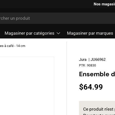
Nos magasi
r
Magasiner par catégories
Magasiner par marques
res à café - 14 cm
Jura
| JU66962
PTR :
90830
Ensemble de
$64.99
Ce produit n’est 