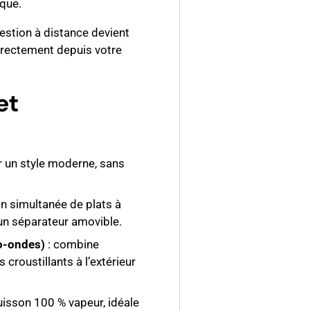
que.
gestion à distance devient
 directement depuis votre
et
r un style moderne, sans
n simultanée de plats à
un séparateur amovible.
o-ondes)
: combine
 croustillants à l’extérieur
uisson 100 % vapeur, idéale