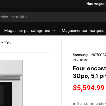
Nos magasi
r
Magasiner par catégories
Magasiner par marques
Four encastrable combiné électrique 30po, 5,1 pi³ en verre blanc - Bespoke
Samsung
| NQ70CB
PTR :
88393
Four encas
30po, 5,1 p
$5,594.9
Sur commande - 