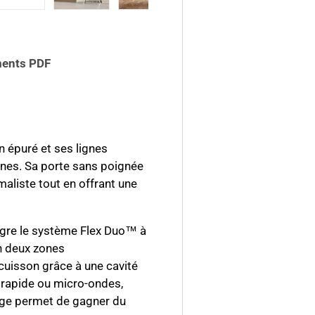
galerie
s la vue de galerie
’image 4 dans la vue de galerie
Charger l’image 5 dans la vue de galerie
Charger l’image 6 dans la vue de galerie
Charger l’image 7 dans la vue de
ents PDF
n épuré et ses lignes
ines. Sa porte sans poignée
maliste tout en offrant une
tègre le système Flex Duo™ à
n deux zones
 cuisson grâce à une cavité
 rapide ou micro-ondes,
fage permet de gagner du