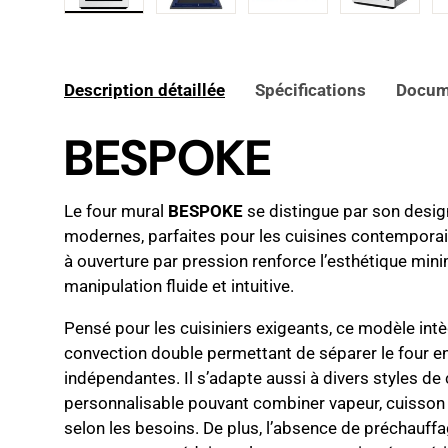
Charger l’image 1 dans la vue de galerie
Charger l’image 2 dans la vue de 
Charger l’image 3 dan
Charger l
Description détaillée
Spécifications
Docum
BESPOKE
Le four mural
BESPOKE
se distingue par son desig
modernes, parfaites pour les cuisines contempora
à ouverture par pression renforce l’esthétique mini
manipulation fluide et intuitive.
Pensé pour les cuisiniers exigeants, ce modèle in
convection double permettant de séparer le four e
indépendantes. Il s’adapte aussi à divers styles de
personnalisable pouvant combiner vapeur, cuisson
selon les besoins. De plus, l’absence de préchauf