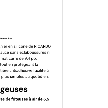
galerie
s la vue de galerie
iteuses à air
panier en silicone de RICARDO
 sauce sans éclaboussures ni
mat carré de 9,4 po, il
tout en protégeant la
ière antiadhésive facilite à
s plus simples au quotidien.
ageuses
rrés de
friteuses à air de 6,5