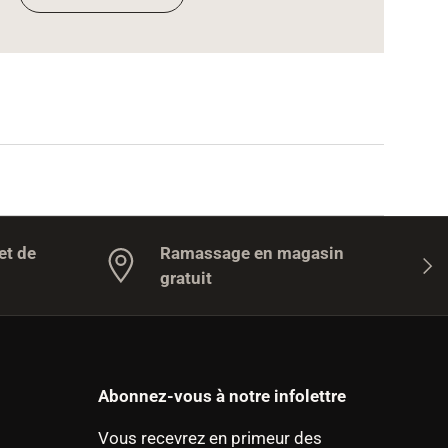
et de
Ramassage en magasin
Suiv
gratuit
Abonnez-vous à notre infolettre
Vous recevrez en primeur des