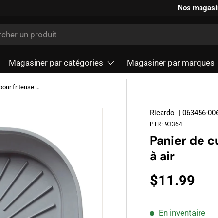
Nos magasi
r
Magasiner par catégories
Magasiner par marques
Panier de cuisson en silicone pour friteuse à air
Ricardo
| 063456-00
PTR :
93364
Panier de c
à air
$11.99
En inventaire