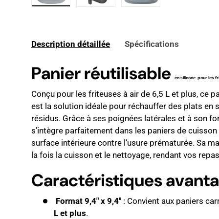
Charger l’image 1 dans la vue de galerie
Charger l’image 2 dans la vue de 
Charger l’image 3 dan
Description détaillée
Spécifications
Panier réutilisable
en silicone pour les fr
Conçu pour les friteuses à air de 6,5 L et plus, ce 
est la solution idéale pour réchauffer des plats en
résidus. Grâce à ses poignées latérales et à son for
s’intègre parfaitement dans les paniers de cuisson 
surface intérieure contre l’usure prématurée. Sa mat
la fois la cuisson et le nettoyage, rendant vos repa
Caractéristiques avant
Format 9,4" x 9,4"
: Convient aux paniers ca
L et plus
.