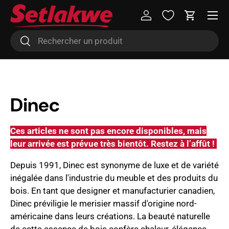
Menu
Aller au contenu
Se connecter
Panier
Recherche
Rechercher
Dinec
Ces articles ne sont pas encore disponibles, mais
leur arrivée est prévue très bientôt. Restez à l’affût !
Depuis 1991, Dinec est synonyme de luxe et de variété
inégalée dans l'industrie du meuble et des produits du
bois. En tant que designer et manufacturier canadien,
Dinec
préviligie
le merisier massif d'origine nord-
américaine dans leurs créations. La beauté naturelle
de cette essence de bois confère chaleur, élégance,