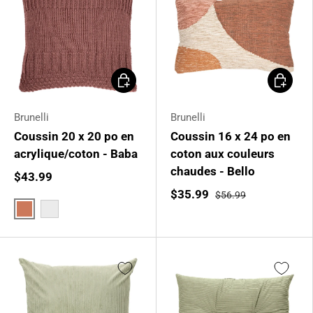
Choisir les options
Ajouter 
Brunelli
Brunelli
Coussin 20 x 20 po en
Coussin 16 x 24 po en
acrylique/coton - Baba
coton aux couleurs
chaudes - Bello
$43.99
$35.99
$56.99
Terracotta
Multiples