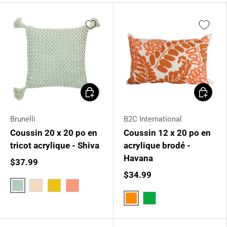
Choisir les options
Choisir l
Brunelli
B2C International
Coussin 20 x 20 po en
Coussin 12 x 20 po en
tricot acrylique - Shiva
acrylique brodé -
Havana
$37.99
$34.99
Vert sauge
Beige
Jaune moutarde
Corail
Orange
Vert