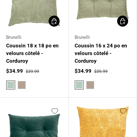
Choisir les options
Choisir l
Brunelli
Brunelli
Coussin 18 x 18 po en
Coussin 16 x 24 po en
velours côtelé -
velours côtelé -
Corduroy
Corduroy
$34.99
$34.99
$39.99
$39.99
Vert sauge
Vert sauge
Taupe
Taupe