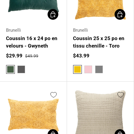
Choisir les options
Choisir l
Brunelli
Brunelli
Coussin 16 x 24 po en
Coussin 25 x 25 po en
velours - Gwyneth
tissu chenille - Toro
$29.99
$43.99
$49.99
Vert foncé
Jaune moutarde
Gris foncé
Rose pâle
Gris
Choisir les options
Ajouter 