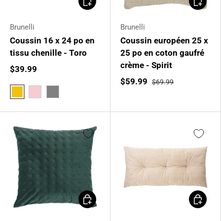
Brunelli
Brunelli
Coussin 16 x 24 po en
Coussin européen 25 x
tissu chenille - Toro
25 po en coton gaufré
crème - Spirit
$39.99
$59.99
$69.99
Jaune moutarde
Rose pâle
Gris
Ajouter au panier
Ajouter 