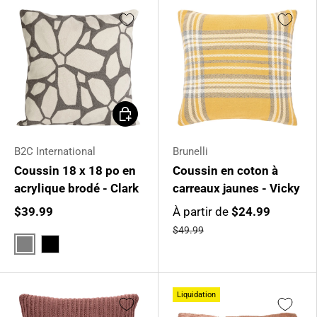
Choisir les options
B2C International
Brunelli
Coussin 18 x 18 po en
Coussin en coton à
acrylique brodé - Clark
carreaux jaunes - Vicky
$39.99
À partir de
$24.99
$49.99
Gris
Noir
Liquidation