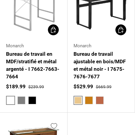
Choisir les options
Choisir l
Monarch
Monarch
Bureau de travail en
Bureau de travail
MDF/stratifié et métal
ajustable en bois/MDF
argenté - I 7662-7663-
et métal noir - I 7675-
7664
7676-7677
$189.99
$529.99
$239.99
$669.99
Blanc
Brun clair
Gris
Noir
Noyer
Brun cerise