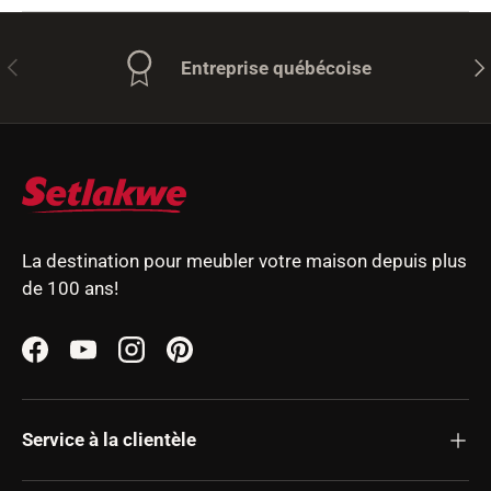
Précédent
Sui
Entreprise québécoise
La destination pour meubler votre maison depuis plus
de 100 ans!
Facebook
YouTube
Instagram
Pinterest
Service à la clientèle